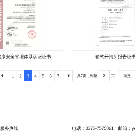
健康安全管理体系认证证书
箱式开闭所报告证
1
2
3
4
5
6
7
共7页，到第
页
确定
服务热线
电话：0372-7579961 邮箱：yc