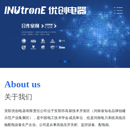
About us
关于我们
安
阳
优
创
电
器
有
限
责
任
公
司
位
于
安
阳
市
高
新
技
术
开
发
区
（
河
南
省
知
名
品
牌
创
建
示
范
产
业
集
聚
区
）
，
是
中
国
电
工
技
术
学
会
成
员
单
位
，
也
是
河
南
电
力
系
统
高
低
压
输
配
电
设
备
生
产
企
业
。
公
司
是
从
事
高
低
压
开
关
柜
、
监
控
设
备
、
配
电
箱
、
控
制