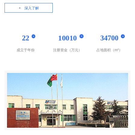
箱
、
照
明
箱
、
电
力
变
压
器
、
1
1
0
+ 深入了解
10010
22
34700
+
+
+
成立于年份
注册资金（万元）
占地面积（m²）